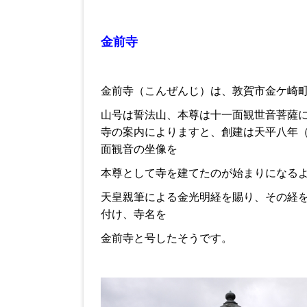
金前寺
金前寺（こんぜんじ）は、敦賀市金ケ崎
山号は誓法山、本尊は十一面観世音菩薩
寺の案内によりますと、創建は天平八年（
面観音の坐像を
本尊として寺を建てたのが始まりになる
天皇親筆による金光明経を賜り、その経
付け、寺名を
金前寺と号したそうです。