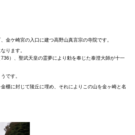
町、金ケ崎宮の入口に建つ高野山真言宗の寺院です。
になります。
736）、聖武天皇の霊夢により勅を奉じた泰澄大師が十一
ようです。
を金櫃に封じて陵丘に埋め、それによりこの山を金ヶ崎と名