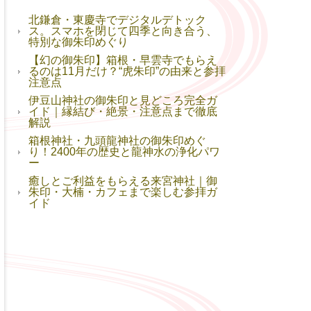
北鎌倉・東慶寺でデジタルデトック
ス。スマホを閉じて四季と向き合う、
特別な御朱印めぐり
【幻の御朱印】箱根・早雲寺でもらえ
るのは11月だけ？“虎朱印”の由来と参拝
注意点
伊豆山神社の御朱印と見どころ完全ガ
イド｜縁結び・絶景・注意点まで徹底
解説
箱根神社・九頭龍神社の御朱印めぐ
り！2400年の歴史と龍神水の浄化パワ
ー
癒しとご利益をもらえる来宮神社｜御
朱印・大楠・カフェまで楽しむ参拝ガ
イド