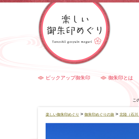
ピックアップ御朱印
御朱印とは
こ
>
>
楽しい御朱印めぐり
御朱印めぐりの旅
北陸（石川