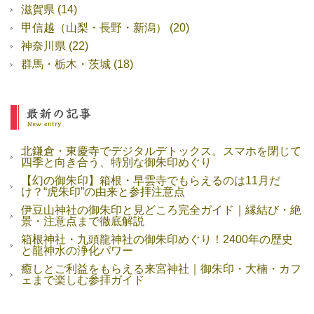
滋賀県
(14)
甲信越（山梨・長野・新潟）
(20)
神奈川県
(22)
群馬・栃木・茨城
(18)
北鎌倉・東慶寺でデジタルデトックス。スマホを閉じて
四季と向き合う、特別な御朱印めぐり
【幻の御朱印】箱根・早雲寺でもらえるのは11月だ
け？“虎朱印”の由来と参拝注意点
伊豆山神社の御朱印と見どころ完全ガイド｜縁結び・絶
景・注意点まで徹底解説
箱根神社・九頭龍神社の御朱印めぐり！2400年の歴史
と龍神水の浄化パワー
癒しとご利益をもらえる来宮神社｜御朱印・大楠・カフ
ェまで楽しむ参拝ガイド