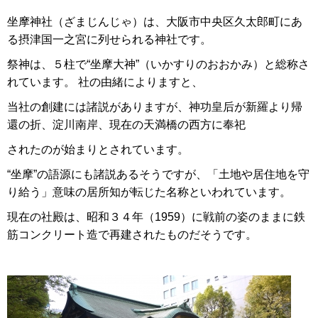
坐摩神社（ざまじんじゃ）は、大阪市中央区久太郎町にあ
る摂津国一之宮に列せられる神社です。
祭神は、５柱で“坐摩大神”（いかすりのおおかみ）と総称さ
れています。 社の由緒によりますと、
当社の創建には諸説がありますが、神功皇后が新羅より帰
還の折、淀川南岸、現在の天満橋の西方に奉祀
されたのが始まりとされています。
“坐摩”の語源にも諸説あるそうですが、「土地や居住地を守
り給う」意味の居所知が転じた名称といわれています。
現在の社殿は、昭和３４年（1959）に戦前の姿のままに鉄
筋コンクリート造で再建されたものだそうです。