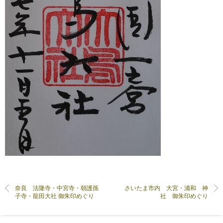
奈良 法隆寺・中宮寺・朝護孫
さいたま市内 大宮・浦和 神
子寺・龍田大社 御朱印めぐり
社 御朱印めぐり