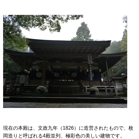
現在の本殿は、文政九年（1826）に造営されたもので、枚
岡造りと呼ばれる4殿並列、極彩色の美しい建物です。