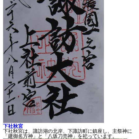
下社秋宮
下社秋宮は、諏訪湖の北岸、下諏訪町に鎮座し、
主祭神に
「
建御名方神
」と
「八坂刀売神」を祀っています。