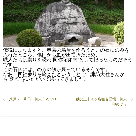
伝説によりますと、春宮の鳥居を作ろうとこの石にのみを
入れたところ、傷口から血が出てきたため、
職人たちは祟りを恐れ“阿弥陀如来”として祀ったものだそう
です。
この石仏には、のみの跡が残っているそうです。
なお、四社参りを終えたということで、諏訪大社さんか
ら“落雁”をいただいて帰ってきました。
八戸・十和田 御朱印めぐり
秩父三十四ヶ所観音霊場 御朱
印めぐり