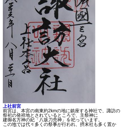
上社前宮
前宮は、本宮の南東約2kmの地に鎮座する神社で、諏訪の
祭祀の発祥地とされているところで、主祭神に
建御名方神の妃「八坂刀売神」を祀っています。
この地では代々多くの祭事が行われ、摂末社も多く置か