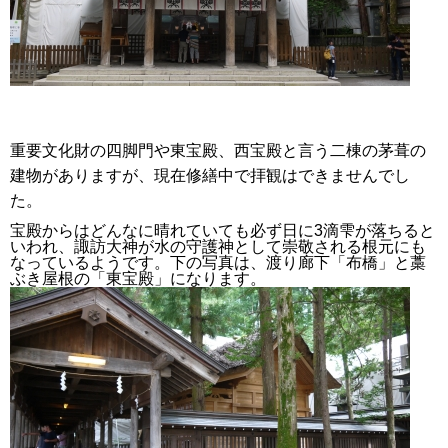
重要文化財の四脚門や東宝殿、西宝殿と言う二棟の茅葺の
建物がありますが、現在修繕中で拝観はできませんでし
た。
宝殿からはどんなに晴れていても必ず日に3滴雫が落ちると
いわれ、諏訪大神が水の守護神として崇敬される根元にも
なっているようです。下の写真は、渡り廊下「布橋」と藁
ぶき屋根の「東宝殿」になります。