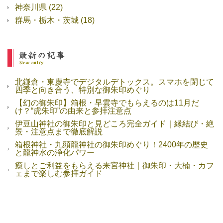
神奈川県
(22)
群馬・栃木・茨城
(18)
北鎌倉・東慶寺でデジタルデトックス。スマホを閉じて
四季と向き合う、特別な御朱印めぐり
【幻の御朱印】箱根・早雲寺でもらえるのは11月だ
け？“虎朱印”の由来と参拝注意点
伊豆山神社の御朱印と見どころ完全ガイド｜縁結び・絶
景・注意点まで徹底解説
箱根神社・九頭龍神社の御朱印めぐり！2400年の歴史
と龍神水の浄化パワー
癒しとご利益をもらえる来宮神社｜御朱印・大楠・カフ
ェまで楽しむ参拝ガイド