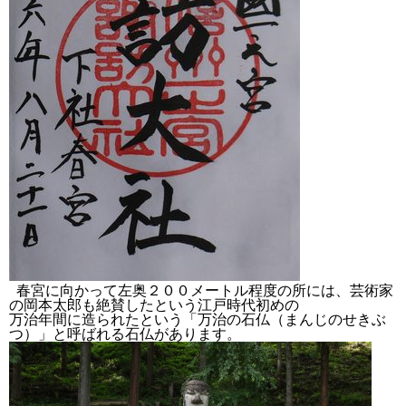
春宮に向かって左奥２００メートル程度の所には、芸術家
の岡本太郎も絶賛したという江戸時代初めの
万治年間に造られたという「万治の石仏（まんじのせきぶ
つ）」と呼ばれる石仏があります。