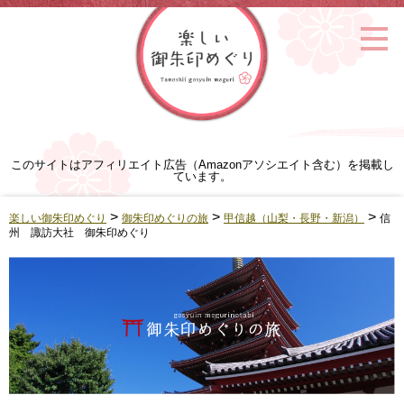
このサイトはアフィリエイト広告（Amazonアソシエイト含む）を掲載し
ています。
>
>
>
楽しい御朱印めぐり
御朱印めぐりの旅
甲信越（山梨・長野・新潟）
信
州 諏訪大社 御朱印めぐり