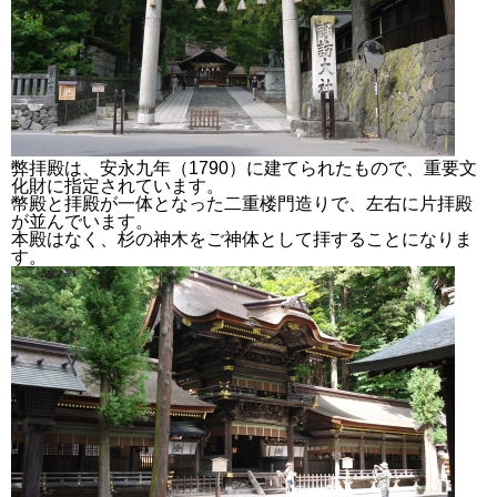
弊拝殿は、安永九年（1790）に建てられたもので、重要文
化財に指定されています。
幣殿と拝殿が一体となった二重楼門造りで、左右に片拝殿
が並んでいます。
本殿はなく、杉の神木をご神体として拝することになりま
す。