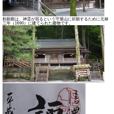
勅願殿は、神霊が宿るという守屋山に祈願するために元禄
三年（1690）に建てられた建物です。