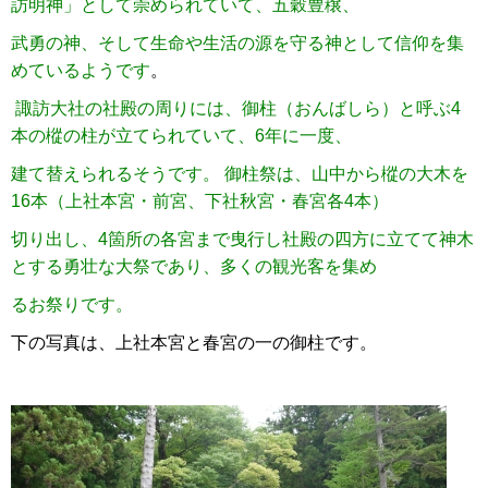
訪明神」として崇められていて、五穀豊穣、
武勇の神、そして生命や生活の源を守る神と
して信仰を集
めているようです
。
諏訪大社の社殿の周りには、御柱（おんばしら）と呼ぶ4
本の樅の柱が立てられていて、6年に一度、
建て替えられるそうです。 御柱祭は、山中から樅の大木を
16本（上社本宮・前宮、下社秋宮・春宮各4本）
切り出し、4箇所の各宮まで曳行し社殿の四方に立てて神木
とする勇壮な大祭であり、多くの観光客を集め
るお祭りです。
下の写真は、上社本宮と春宮の一の御柱です。