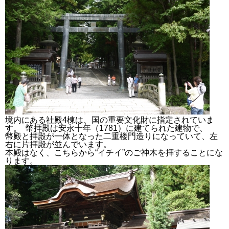
境内にある社殿4棟は、国の重要文化財に指定されていま
す。 幣拝殿は安永十年（1781）に建てられた建物で、
幣殿と拝殿が一体となった二重楼門造りになっていて、左
右に片拝殿が並んでいます。
本殿はなく、こちらから“イチイ”のご神木を拝することにな
ります。