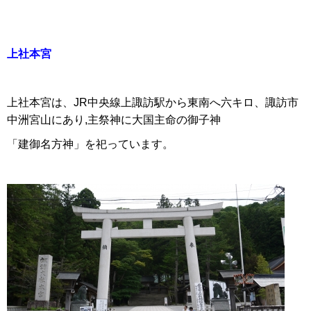
上社本宮
上社本宮は、JR中央線上諏訪駅から東南へ六キロ、諏訪市
中洲宮山にあり,主祭神に大国主命の御子神
「建御名方神」を祀っています。