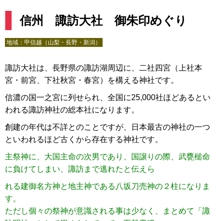
信州 諏訪大社 御朱印めぐり
地域：
甲信越（山梨・長野・新潟）
諏訪大社は、長野県の諏訪湖周辺に、二社四宮（上社本
宮・前宮、下社秋宮・春宮）を構える神社です。
信濃の国一之宮に列せられ、全国に25,000社ほどあるとい
われる諏訪神社の総本社になります。
創建の年代は不詳とのことですが、日本最古の神社の一つ
といわれるほど古くから存在する神社です。
主祭神に、大国主命の次男であり、国譲りの際、武甕槌命
に負けてしまい、諏訪まで逃れたと伝えら
れる建御名方神と地主神である八坂刀売神の２柱になりま
す。
ただし個々の祭神が意識される事は少なく、
まとめて「諏