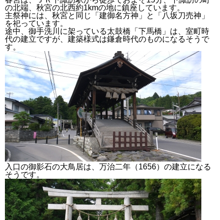
の北端、秋宮の北西約1kmの地に鎮座しています。
主祭神には、秋宮と同じ
「
建御名方神
」と
「八坂刀売神」
を祀っています。
途中、御手洗川に架っている太鼓橋「下馬橋」は、室町時
代の建立ですが、建築様式は鎌倉時代のものになるそうで
す。
入口の御影石の大鳥居は、万治二年（1656）の建立になる
そうです。