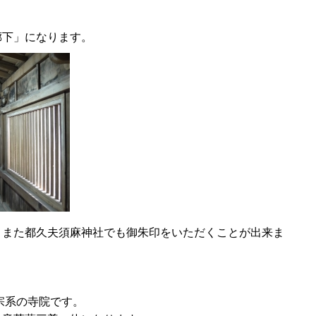
廊下
」になります。
、また都久夫須麻神社でも御朱印をいただくことが出来ま
宗系の寺院です。