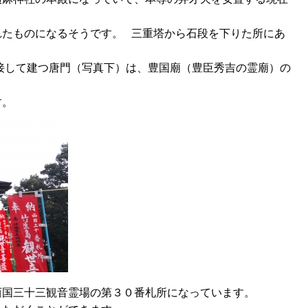
れたものになるそうです。 三重塔から石段を下りた所にあ
接して建つ唐門（写真下）は、豊国廟（豊臣秀吉の霊廟）の
す。
西国三十三観音霊場の第３０番札所になっています。