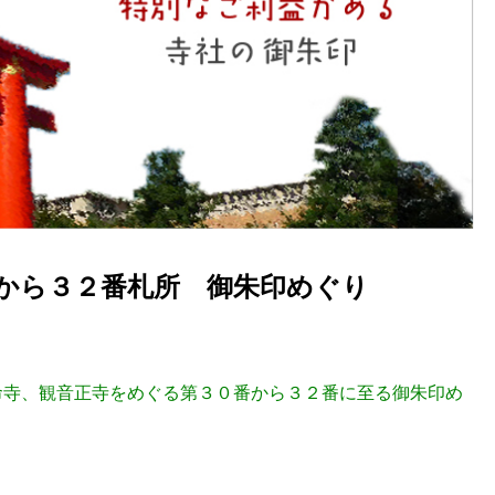
から３２番札所 御朱印めぐり
命寺、観音正寺をめぐる第３０番から３２番に至る御朱印め