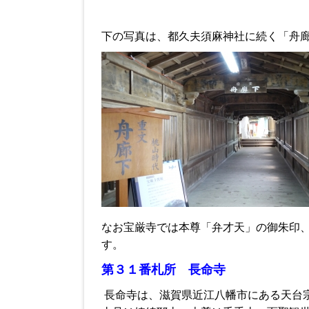
下の写真は、都久夫須麻神社に続く「
舟
なお宝厳寺では本尊「弁才天」の御朱印
す。
第３１番札所 長命寺
長命寺は、滋賀県近江八幡市にある天台