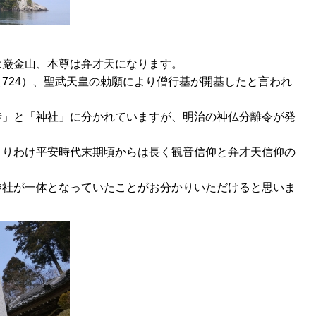
は巌金山、本尊は弁才天になります。
724）、聖武天皇の勅願により僧行基が開基したと言われ
寺」と「神社」に分かれていますが、明治の神仏分離令が発
とりわけ平安時代末期頃からは長く観音信仰と弁才天信仰の
神社が一体となっていたことがお分かりいただけると思いま