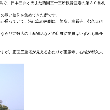
の島で、日本三弁才天また西国三十三所観音霊場の第３０番札
々の厚い信仰を集めてきた所です。
船が通っていて、港は島の南側に一箇所、宝厳寺、都久夫須
者ならびに数店の土産物店などの店舗従業員はいずれも島外
ですが、正面三重塔が見えるあたりが宝厳寺、右端が都久夫