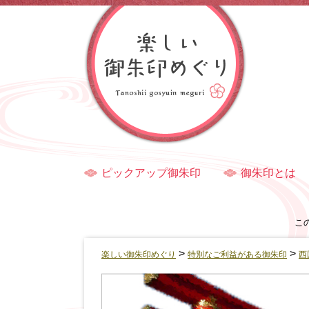
ピックアップ御朱印
御朱印とは
こ
>
>
楽しい御朱印めぐり
特別なご利益がある御朱印
西