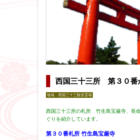
西国三十三所 第３０番
地域：
西国三十三観音霊場
西国三十三所の札所 竹生島宝厳寺、長
ぐりを紹介しています。
第３０番札所
竹生島宝厳寺