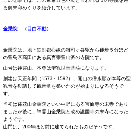
この記事では、この東京五色不動と言われる５の寺院を巡
る御朱印めぐりを紹介しています。
金乗院 （目白不動）
金乗院は、地下鉄副都心線の雑司ヶ谷駅から徒歩５分ほど
の豊島区高田にある真言宗豊山派の寺院です。
山号は神霊山、本尊は聖観世音菩薩になります。
創建は天正年間（1573～1592）、開山の僧永順が本尊の聖
観音を勧請して観音堂を築いたのが始まりになるそうで
す。
当初は蓮花山金乗院といい中野にある宝仙寺の末寺であり
ましたが後に、神霊山金乗院と改め護国寺の末寺になった
ようです。
山門は、200年ほど前に建てられたものだそうです。