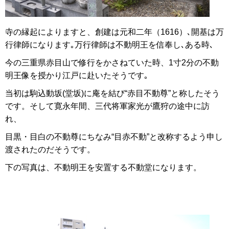
寺の縁起によりますと、創建は元和二年（1616）､開基は万
行律師になります｡万行律師は不動明王を信奉し､ある時､
今の三重県赤目山で修行をかさねていた時、1寸2分の不動
明王像を授かり江戸に赴いたそうです｡
当初は駒込動坂(堂坂)に庵を結び“赤目不動尊”と称したそう
です。そして寛永年間、三代将軍家光が鷹狩の途中に訪
れ、
目黒・目白の不動尊にちなみ“目赤不動”と改称するよう申し
渡されたのだそうです。
下の写真は、不動明王を安置する不動堂になります。