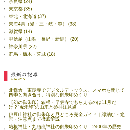
奈良県
(24)
東京都
(35)
東北・北海道
(37)
東海4県（愛・三・岐・静）
(38)
滋賀県
(14)
甲信越（山梨・長野・新潟）
(20)
神奈川県
(22)
群馬・栃木・茨城
(18)
北鎌倉・東慶寺でデジタルデトックス。スマホを閉じて
四季と向き合う、特別な御朱印めぐり
【幻の御朱印】箱根・早雲寺でもらえるのは11月だ
け？“虎朱印”の由来と参拝注意点
伊豆山神社の御朱印と見どころ完全ガイド｜縁結び・絶
景・注意点まで徹底解説
箱根神社・九頭龍神社の御朱印めぐり！2400年の歴史