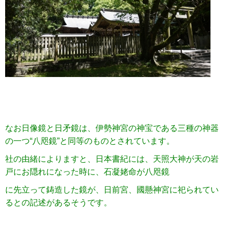
なお日像鏡と日矛鏡は、伊勢神宮の神宝である三種の神器
の一つ“八咫鏡”と同等のものとされています。
社の由緒によりますと、日本書紀には、天照大神が天の岩
戸にお隠れになった時に、石凝姥命が八咫鏡
に先立って鋳造した鏡が、日前宮、國懸神宮に祀られてい
るとの記述があるそうです。