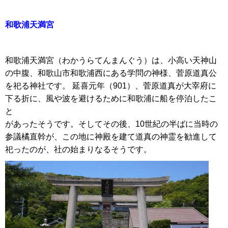
和歌浦天満宮
和歌浦天満宮（わかうらてんまんぐう）は、小高い天神山
の中腹、和歌山市和歌浦西にある学問の神様、菅原道真公
を祀る神社です。 延喜元年（901）、菅原道真が大宰府に
下る折に、風や波を避けるために和歌浦に船を停泊したこ
と
があったそうです。そしてその後、10世紀の半ばに当時の
参議橘直幹が、この地に神殿を建て道真の神霊を勧進して
祀ったのが、社の始まりなるそうです。