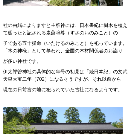
社の由緒によりますと主祭神には、日本書紀に樹木を植え
て廻ったと記される素戔嗚尊（すさのおのみこと）の
子である五十猛命（いたけるのみこと）を祀っています。
「木の神様」として慕われ、全国の木材関係者のお詣り
が多い神社です。
伊太祁曽神社の具体的な年号の初見は「続日本紀」の文武
天皇大宝二年（702）になるそうですが、それ以前から
現在の日前宮の地に祀られていた古社になるようです。