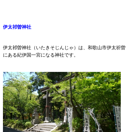
伊太
祁曽神社
伊太祁曽神社（いたきそじんじゃ）は、和歌山市伊太祈曽
にある紀伊国一宮になる神社です。