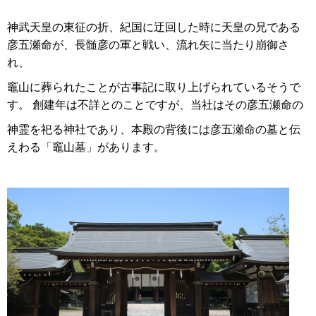
神武天皇の東征の折、紀国に迂回した時に天皇の兄である
彦五瀬命が、長髄彦の軍と戦い、流れ矢に当たり崩御さ
れ、
竈山に葬られたことが古事記に取り上げられているそうで
す。 創建年は不詳とのことですが、当社はその彦五瀬命の
神霊を祀る神社であり、本殿の背後には彦五瀬命の墓と伝
えわる「竈山墓」があります。