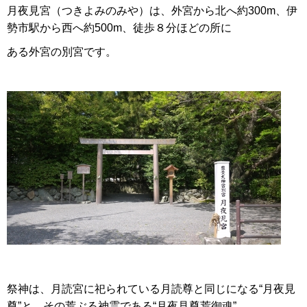
月夜見宮（つきよみのみや）は、外宮から北へ約300m、伊
勢市駅から西へ約500m、徒歩８分ほどの所に
ある外宮の別宮です。
祭神は、月読宮に祀られている月読尊と同じになる“月夜見
尊”と、その荒ぶる神霊である“月夜見尊荒御魂”