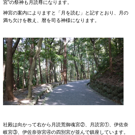
宮”の祭神も月読尊になります。
神宮の案内によりますと「月を読む」と記すとおり、月の
満ち欠けを教え、暦を司る神様になります。
社殿は向かって右から月読荒御魂宮②、月読宮①、伊佐奈
岐宮③、伊佐奈弥宮④の四別宮が並んで鎮座しています。