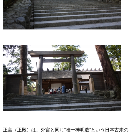
正宮（正殿）は、外宮と同じ“唯一神明造”という日本古来の