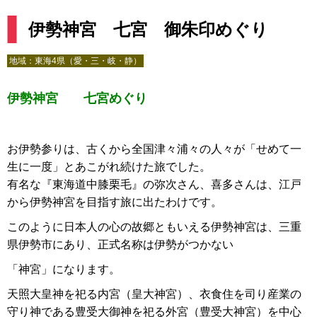
伊勢神宮 七宮 御朱印めぐり
地域：
東海4県（愛・三・岐・静）
伊勢神宮 七宮めぐり
お伊勢参りは、古くから全国津々浦々の人々が「せめて一
生に一度」とあこがれ続けた旅でした。
有名な『東海道中膝栗毛』の弥次さん、喜多さんは、江戸
から伊勢神宮を目指す旅に出たわけです。
このように日本人の心の故郷ともいえる伊勢神宮は、三重
県伊勢市にあり、正式名称は伊勢がつかない
「神宮」になります。
天照大皇神を祀る内宮（皇大神宮）、衣食住を司り産業の
守り神である豊受大御神を祀る外宮（豊受大神宮）を中心