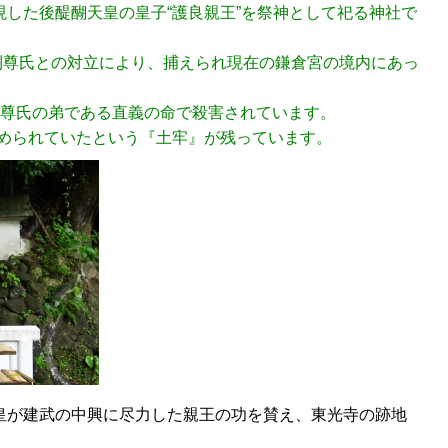
現した後醍醐天皇の皇子“護良親王”を祭神として祀る神社で
利尊氏との対立により、捕えられ現在の鎌倉宮の境内にあっ
足利尊氏の弟である直義の命で殺害されています。
められていたという『土牢』が残っています。
天皇が建武の中興に尽力した親王の功を賛え、東光寺の跡地