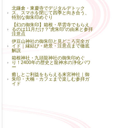
北鎌倉・東慶寺でデジタルデトック
ス。スマホを閉じて四季と向き合う、
特別な御朱印めぐり
【幻の御朱印】箱根・早雲寺でもらえ
るのは11月だけ？“虎朱印”の由来と参拝
注意点
伊豆山神社の御朱印と見どころ完全ガ
イド｜縁結び・絶景・注意点まで徹底
解説
箱根神社・九頭龍神社の御朱印めぐ
り！2400年の歴史と龍神水の浄化パワ
ー
癒しとご利益をもらえる来宮神社｜御
朱印・大楠・カフェまで楽しむ参拝ガ
イド