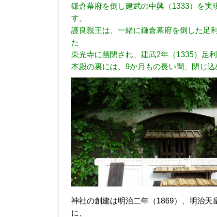
鎌倉幕府を倒し建武の中興（1333）を実
す。
護良親王は、一緒に鎌倉幕府を倒した足
た
東光寺に幽閉され、建武2年（1335）
本殿の裏には、9か月もの長い間、閉じ込
神社の創建は明治二年（1869）、明治
に、