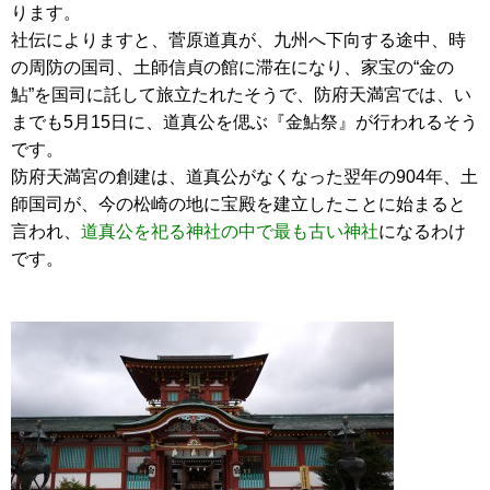
ります。
社伝によりますと、菅原道真が、九州へ下向する途中、時
の周防の国司、土師信貞の館に滞在になり、家宝の“金の
鮎”を国司に託して旅立たれたそうで、防府天満宮では、い
までも5月15日に、道真公を偲ぶ『金鮎祭』が行われるそう
です。
防府天満宮の創建は、道真公がなくなった翌年の904年、土
師国司が、今の松崎の地に宝殿を建立したことに始まると
言われ、
道真公を祀る神社の中で最も古い神社
になるわけ
です。