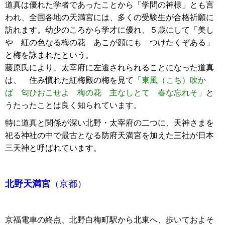
道真は優れた学者であったことから「学問の神様」とも言
われ、全国各地の天満宮には、多くの受験生が合格祈願に
訪れます。幼少のころから学才に優れ、５歳にして「美し
や 紅の色なる梅の花 あこが顔にも つけたくぞある」
と梅を詠まれたという。
藤原氏により、太宰府に左遷されられることになった道真
は、 住み慣れた紅梅殿の梅を見て
「東風（こち）吹か
ば 匂ひおこせよ 梅の花 主なしとて 春な忘れそ」
と
うたったことは良く知られています。
特に道真と関係が深い北野・太宰府の二つに、天神さまを
祀る神社の中で最古となる防府天満宮を加えた三社が日本
三天神と呼ばれています。
北野天満宮
（京都）
京福電車の終点、北野白梅町駅から北東へ、歩いておよそ