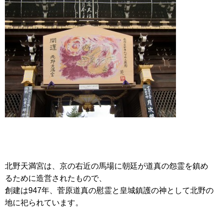
北野天満宮は、京の右近の馬場に朝廷が道真の怨霊を鎮め
るために造営されたもので、
創建は947年、菅原道真の慰霊と皇城鎮護の神として北野の
地に祀られています。