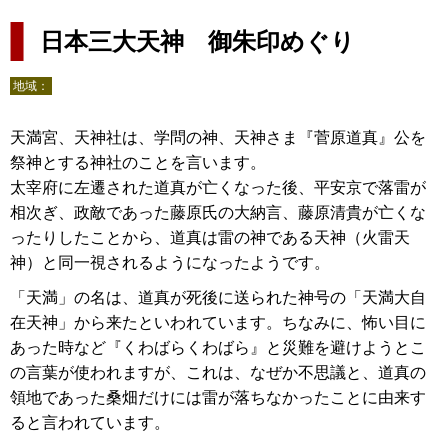
日本三大天神 御朱印めぐり
地域：
天満宮、天神社は、学問の神、天神さま『菅原道真』公を
祭神とする神社のことを言います。
太宰府に左遷された道真が亡くなった後、平安京で落雷が
相次ぎ、政敵であった藤原氏の大納言、藤原清貴が亡くな
ったりしたことから、道真は雷の神である天神（火雷天
神）と同一視されるようになったようです。
「天満」の名は、道真が死後に送られた神号の「天満大自
在天神」から来たといわれています。ちなみに、怖い目に
あった時など『くわばらくわばら』と災難を避けようとこ
の言葉が使われますが、これは、なぜか不思議と、道真の
領地であった桑畑だけには雷が落ちなかったことに由来す
ると言われています。