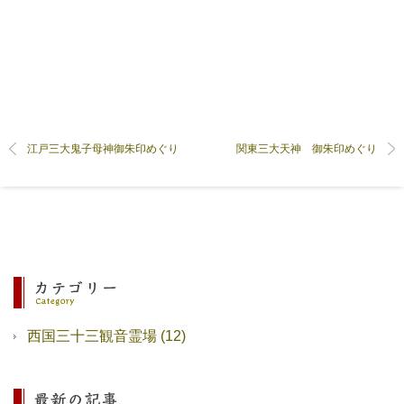
江戸三大鬼子母神御朱印めぐり
関東三大天神 御朱印めぐり
西国三十三観音霊場
(12)