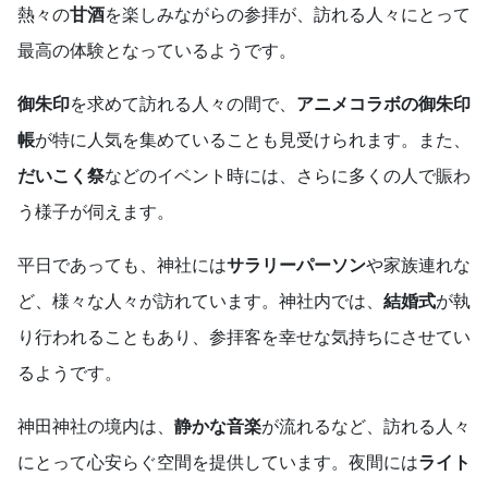
熱々の
甘酒
を楽しみながらの参拝が、訪れる人々にとって
最高の体験となっているようです。
御朱印
を求めて訪れる人々の間で、
アニメコラボの御朱印
帳
が特に人気を集めていることも見受けられます。また、
だいこく祭
などのイベント時には、さらに多くの人で賑わ
う様子が伺えます。
平日であっても、神社には
サラリーパーソン
や家族連れな
ど、様々な人々が訪れています。神社内では、
結婚式
が執
り行われることもあり、参拝客を幸せな気持ちにさせてい
るようです。
神田神社の境内は、
静かな音楽
が流れるなど、訪れる人々
にとって心安らぐ空間を提供しています。夜間には
ライト