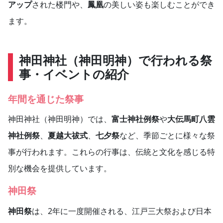
アップ
された楼門や、
鳳凰
の美しい姿も楽しむことができ
ます。
神田神社（神田明神）で行われる祭
事・イベントの紹介
年間を通じた祭事
神田神社（神田明神）では、
富士神社例祭
や
大伝馬町八雲
神社例祭
、
夏越大祓式
、
七夕祭
など、季節ごとに様々な祭
事が行われます。これらの行事は、伝統と文化を感じる特
別な機会を提供しています。
神田祭
神田祭
は、2年に一度開催される、江戸三大祭および日本