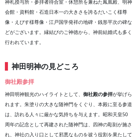
神札授与所・参拝者待合室・休憩所を兼ねた鳳凰殿、明神
会館・資料館・石造日本一の大きさを誇るだいこく様尊
像・えびす様尊像・江戸国学発祥の地碑・銭形平次の碑な
どがございます。縁結びのご神徳から、神前結婚式も多く
行われています。
神田明神の見どころ
御社殿参拝
神田明神観光のハイライトとして、
御社殿の参拝
が挙げら
れます。朱塗りの大きな随神門をくぐり、本殿に至る参道
は、訪れる人々に厳かな気持ちを与えます。昭和天皇50
周年の記念として再建された随神門は、四神の彫刻が施さ
れ、神社の入り口として邪悪なものを祓う役割を果たして