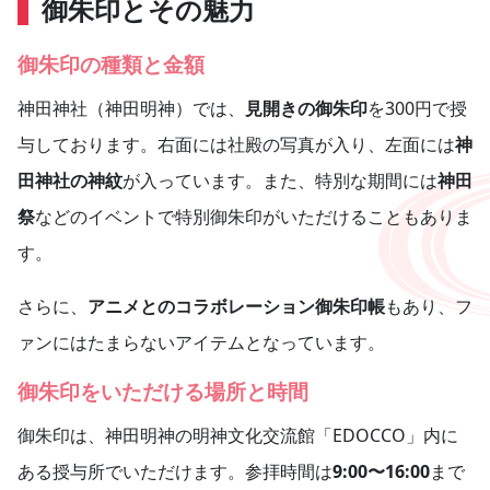
御朱印とその魅力
御朱印の種類と金額
神田神社（神田明神）では、
見開きの御朱印
を300円で授
与しております。右面には社殿の写真が入り、左面には
神
田神社の神紋
が入っています。また、特別な期間には
神田
祭
などのイベントで特別御朱印がいただけることもありま
す。
さらに、
アニメとのコラボレーション御朱印帳
もあり、フ
ァンにはたまらないアイテムとなっています。
御朱印をいただける場所と時間
御朱印は、神田明神の明神文化交流館「EDOCCO」内に
ある授与所でいただけます。参拝時間は
9:00〜16:00
まで