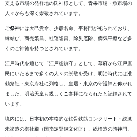
支える市場の発祥地の氏神様として、青果市場・魚市場の
人々からも深く崇敬されています。
ご祭神
には大己貴命、少彦名命、平将門が祀られており、
縁結び、商売繁昌、社運隆昌、除災厄除、病気平癒など多
くのご神徳を持つとされています。
江戸時代を通じて「江戸総鎮守」として、幕府から江戸庶
民にいたるまで多くの人々の崇敬を受け、明治時代には准
勅祭社・東京府社に列格し、皇居・東京の守護神と仰がれ
ました。明治天皇も親しくご参拝になられたと記録されて
います。
境内には、日本初の本格的な鉄骨鉄筋コンクリート・総漆
朱塗造の御社殿（国指定登録文化財）、総檜造の隋神門、