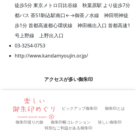
徒歩5分 東京メトロ日比谷線 秋葉原駅 より徒歩7分
都バス 茶51駒込駅南口←→御茶ノ水線 神田明神徒
歩1分 首都高速都心環状線 神田橋出入口 首都高速1
号上野線 上野出入口
03-3254-0753
http://www.kandamyoujin.or.jp/
アクセスが多い御朱印
ピックアップ御朱印
御朱印とは
御朱印巡りの旅
御朱印帳コレクション
珍しい御朱印
特別なご利益がある御朱印