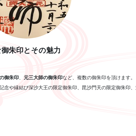
な御朱印とその魅力
佛の御朱印
、
元三大師の御朱印
など、複数の御朱印を頂けます。
0年記念や縁結び深沙大王の限定御朱印、毘沙門天の限定御朱印、