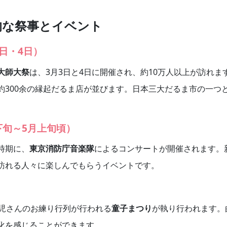
的な祭事とイベント
日・4日）
大師大祭
は、3月3日と4日に開催され、約10万人以上が訪れま
約300余の縁起だるま店が並びます。日本三大だるま市の一つ
。
下旬～5月上旬頃）
時期に、
東京消防庁音楽隊
によるコンサートが開催されます。
訪れる人々に楽しんでもらうイベントです。
稚児さんのお練り行列が行われる
童子まつり
が執り行われます。
化を感じることができます。