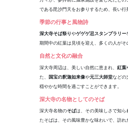
である毘沙門天をお参りするため、長い行
季節の行事と風物詩
深大寺そば祭り
や
ゲゲゲ忌スタンプラリー
期間中の紅葉は見頃を迎え、多くの人がそ
自然と文化の融合
深大寺周辺は、美しい自然に恵まれ、
紅葉
た、
国宝の釈迦如来像
や
元三大師堂
などの
穏やかな時間を過ごすことができます。
深大寺の名物としてのそば
深大寺名物の
そば
は、その美味しさで知ら
たそばは、その風味豊かな味わいで、訪れ