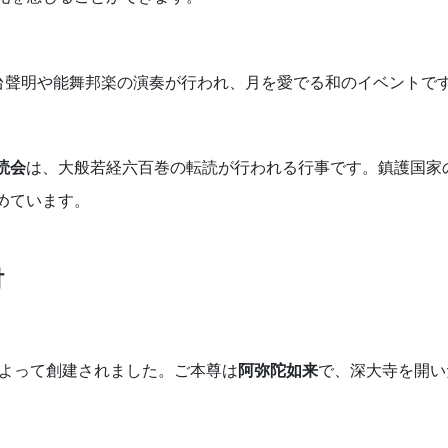
台聲明や能舞邦楽の演奏が行われ、月を愛でる和のイベントで
読会
は、大般若経六百巻の転読が行われる行事です。鎮護国家
めています。
財
よって創建されました。ご本尊は
阿弥陀如来
で、深大寺を開い