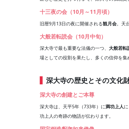
十三夜の会（10月～11月頃）
旧暦9月13日の夜に開催される
観月会
。天
大般若転読会（10月中旬）
深大寺で最も重要な法儀の一つ、
大般若転
場としての役割を果たし、多くの信仰を集
深大寺の歴史とその文化
深大寺の創建とご本尊
深大寺は、天平5年（733年）に
満功上人
に
功上人の奇跡の物語が伝わります。
国宝銅造釈迦如来倚像