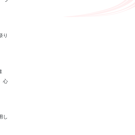
祭り
ま
、心
用し