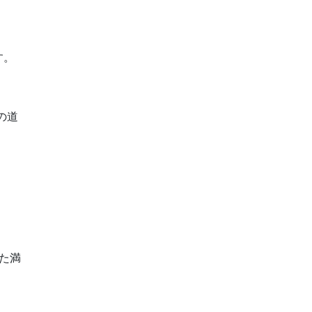
す。
の道
た満