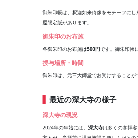
御朱印帳は、釈迦如来倚像をモチーフにし
屋限定版があります。
御朱印のお布施
各御朱印のお布施は
500円
です。御朱印帳
授与場所・時間
御朱印は、元三大師堂でお受けすることが
最近の深大寺の様子
深大寺の現況
2024年の年始には、
深大寺
は多くの参拝客
方々が、参拝前に温泉施設を楽しんだとの