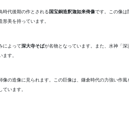
鳥時代後期の作とされる
国宝銅造釈迦如来倚像
です。この像は
造形美を持っています。
みによって
深大寺そば
が名物となっています。また、水神「深
います。
師像の造像に見られます。この巨像は、鎌倉時代の力強い作風
しています。