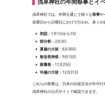
浅草神社の年間祭事とイ
浅草神社では、年間を通じて様々な
祭事
や
金曜日から日曜日にかけて行われ、多くの
初詣
：1月1日から7日
節分祭
：2月3日
夏越の大祓
：6月30日
敬老長寿祭
：9月15日
新嘗祭
：11月23日
年越の大祓
：12月31日
これらの祭事は、日本の伝統文化や年中行
浅草神社の公式サイトで確認できます。