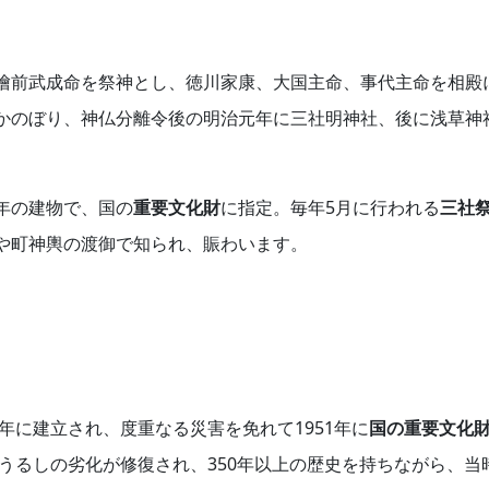
檜前武成命を祭神とし、徳川家康、大国主命、事代主命を相殿
かのぼり、神仏分離令後の明治元年に三社明神社、後に浅草神
年の建物で、国の
重要文化財
に指定。毎年5月に行われる
三社
や町神輿の渡御で知られ、賑わいます。
年に建立され、度重なる災害を免れて1951年に
国の重要文化
とうるしの劣化が修復され、350年以上の歴史を持ちながら、当