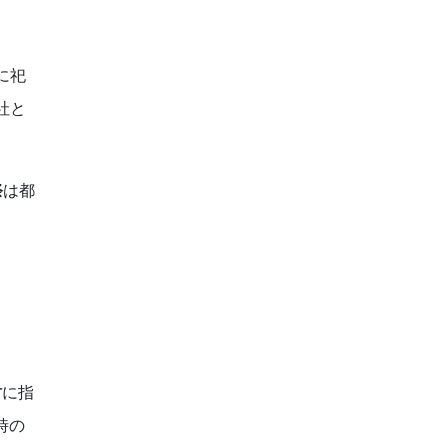
に祀
社と
祭
は都
財
に指
時の