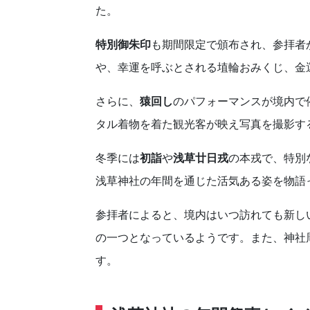
た。
特別御朱印
も期間限定で頒布され、参拝者
や、幸運を呼ぶとされる埴輪おみくじ、金
さらに、
猿回し
のパフォーマンスが境内で
タル着物を着た観光客が映え写真を撮影す
冬季には
初詣
や
浅草廿日戎
の本戎で、特別
浅草神社の年間を通じた活気ある姿を物語
参拝者によると、境内はいつ訪れても新し
の一つとなっているようです。また、神社
す。