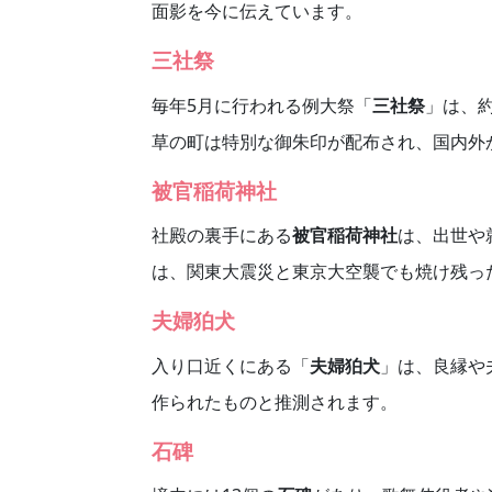
面影を今に伝えています。
三社祭
毎年5月に行われる例大祭「
三社祭
」は、
草の町は特別な御朱印が配布され、国内外
被官稲荷神社
社殿の裏手にある
被官稲荷神社
は、出世や
は、関東大震災と東京大空襲でも焼け残っ
夫婦狛犬
入り口近くにある「
夫婦狛犬
」は、良縁や
作られたものと推測されます。
石碑