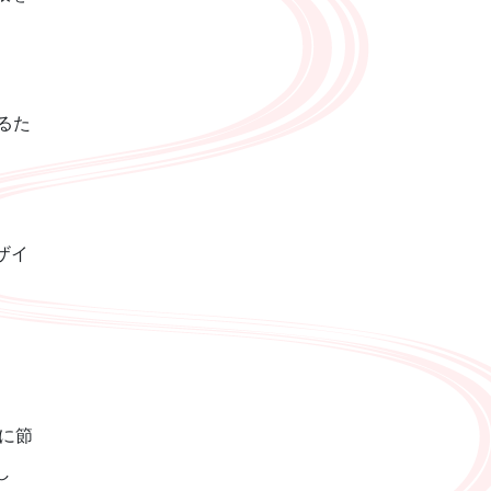
るた
ザイ
に節
し