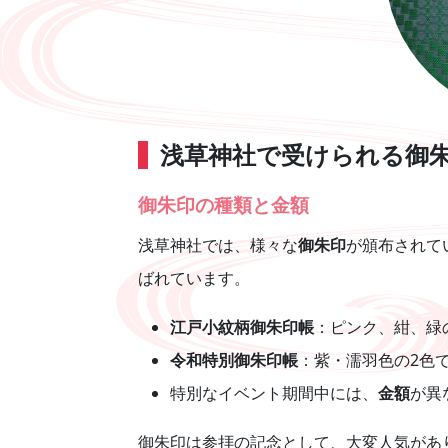
浅草神社で受けられる御
御朱印の種類と金額
浅草神社では、様々な
御朱印
が頒布されて
ばれています。
江戸小紋柄御朱印帳
：ピンク、紺、緑
令和特別御朱印帳
：紫・濡羽色の2色
特別なイベント期間中には、
金額
が異
御朱印は参拝の記念として、大変人気があ