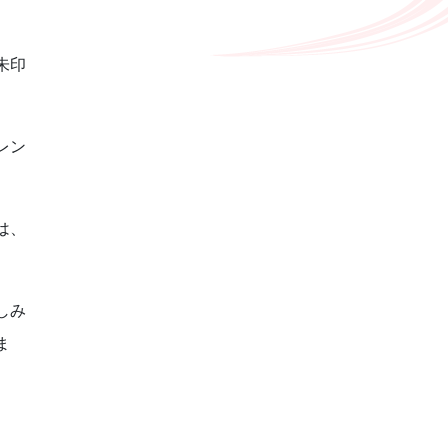
朱印
レン
は、
しみ
ま