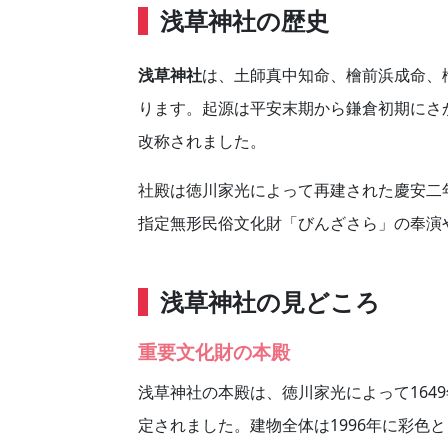
浅草神社の歴史
浅草神社
は、土師真中知命、檜前浜成命、
ります。起源は平安末期から鎌倉初期にさ
改称されました。
社殿は徳川家光によって再建された慶安二
指定無形民俗文化財「びんざさら」の奉演
浅草神社の見どころ
重要文化財の本殿
浅草神社の本殿は、徳川家光によって1649
定されました。建物全体は1996年に彩色