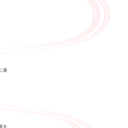
に喜
帳を